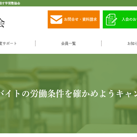
指す学習塾協会
お問合せ・資料請求
入会のお
度サポート
会員一覧
お知
バイトの労働条件を確かめようキャ