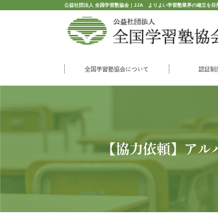
公益社団法人 全国学習塾協会｜JJA よりよい学習塾業界の確立を目
全国学習塾協会について
認証制
【協力依頼】アル