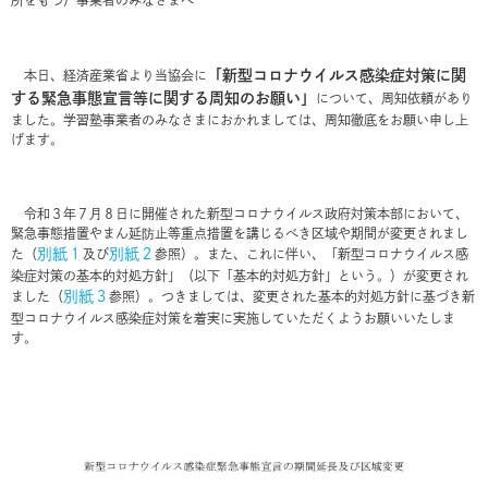
所をもつ）事業者のみなさまへ
「新型コロナウイルス感染症対策に関
本日、経済産業省より当協会に
する緊急事態宣言等に関する周知のお願い」
について、周知依頼があり
ました。学習塾事業者のみなさまにおかれましては、周知徹底をお願い申し上
げます。
令和３年７月８日に開催された新型コロナウイルス政府対策本部において、
緊急事態措置やまん延防止等重点措置を講じるべき区域や期間が変更されまし
別紙１
別紙２
た（
及び
参照）。また、これに伴い、「新型コロナウイルス感
染症対策の基本的対処方針」（以下「基本的対処方針」という。）が変更され
別紙３
ました（
参照）。つきましては、変更された基本的対処方針に基づき新
型コロナウイルス感染症対策を着実に実施していただくようお願いいたしま
す。