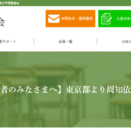
指す学習塾協会
お問合せ・資料請求
入会のお
度サポート
会員一覧
お知
者のみなさまへ】東京都より周知依