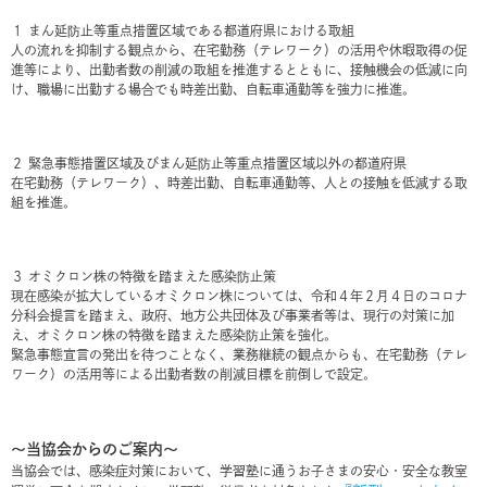
１ まん延防止等重点措置区域である都道府県における取組
人の流れを抑制する観点から、在宅勤務（テレワーク）の活用や休暇取得の促
進等により、出勤者数の削減の取組を推進するとともに、接触機会の低減に向
け、職場に出勤する場合でも時差出勤、自転車通勤等を強力に推進。
２ 緊急事態措置区域及びまん延防止等重点措置区域以外の都道府県
在宅勤務（テレワーク）、時差出勤、自転車通勤等、人との接触を低減する取
組を推進。
３ オミクロン株の特徴を踏まえた感染防止策
現在感染が拡大しているオミクロン株については、令和４年２月４日のコロナ
分科会提言を踏まえ、政府、地方公共団体及び事業者等は、現行の対策に加
え、オミクロン株の特徴を踏まえた感染防止策を強化。
緊急事態宣言の発出を待つことなく、業務継続の観点からも、在宅勤務（テレ
ワーク）の活用等による出勤者数の削減目標を前倒しで設定。
～当協会からのご案内～
当協会では、感染症対策において、学習塾に通うお子さまの安心・安全な教室