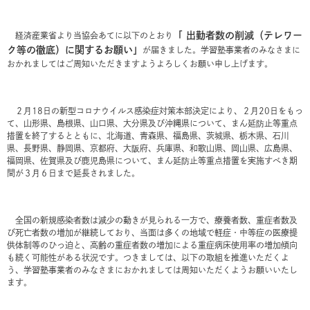
「 出勤者数の削減（テレワー
経済産業省より当協会あてに以下のとおり
ク等の徹底）に関するお願い」
が届きました。学習塾事業者のみなさまに
おかれましてはご周知いただきますようよろしくお願い申し上げます。
２月18日の新型コロナウイルス感染症対策本部決定により、２月20日をもっ
て、山形県、島根県、山口県、大分県及び沖縄県について、まん延防止等重点
措置を終了するとともに、北海道、青森県、福島県、茨城県、栃木県、石川
県、長野県、静岡県、京都府、大阪府、兵庫県、和歌山県、岡山県、広島県、
福岡県、佐賀県及び鹿児島県について、まん延防止等重点措置を実施すべき期
間が３月６日まで延長されました。
全国の新規感染者数は減少の動きが見られる一方で、療養者数、重症者数及
び死亡者数の増加が継続しており、当面は多くの地域で軽症・中等症の医療提
供体制等のひっ迫と、高齢の重症者数の増加による重症病床使用率の増加傾向
も続く可能性がある状況です。つきましては、以下の取組を推進いただくよ
う、学習塾事業者のみなさまにおかれましては周知いただくようお願いいたし
ます。