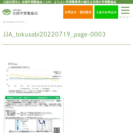
公益社団法人 全国学習塾協会｜JJA よりよい学習塾業界の確立を目指す学習塾協会
お問合せ・資料請求
入会のお申込み
メニュー
2022.08.01
JJA_tokusabi20220719_page-0003