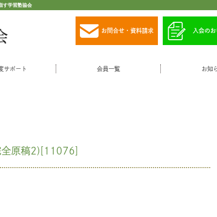
指す学習塾協会
お問合せ・資料請求
入会のお
度サポート
会員一覧
お知
原稿2)[11076]