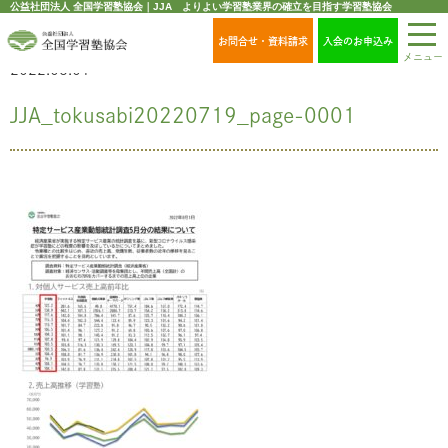
公益社団法人 全国学習塾協会｜JJA よりよい学習塾業界の確立を目指す学習塾協会
お問合せ・資料請求
入会のお申込み
メニュー
2022.08.01
JJA_tokusabi20220719_page-0001