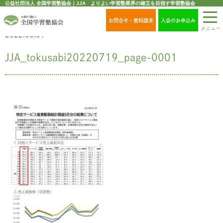
公益社団法人 全国学習塾協会｜JJA よりよい学習塾業界の確立を目指す学習塾協会
お問合せ・資料請求
入会のお申込み
メニュー
2022.08.01
JJA_tokusabi20220719_page-0001