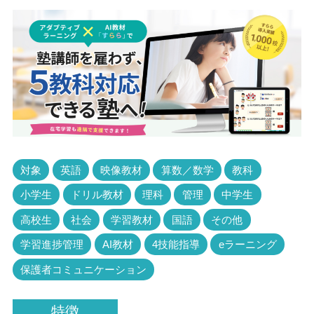
対象
英語
映像教材
算数／数学
教科
小学生
ドリル教材
理科
管理
中学生
高校生
社会
学習教材
国語
その他
学習進捗管理
AI教材
4技能指導
eラーニング
保護者コミュニケーション
特徴