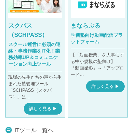
スクパス
まならぶる
（SCHPASS）
学習塾向け動画配信プラ
ットフォーム
スクール運営に必須の連
絡・事務作業をIT化！業
【「対面授業」を大事にす
務効率UP＆コミュニケ
る中小規模の塾向け】
ーション向上ツール
「動画撮影」→「アップロ
ード…
現場の先生たちの声から生
まれた塾管理ツール
詳しく見る ▶︎
「SCHPASS（スクパ
ス）」は…
詳しく見る ▶︎
ITツール一覧へ