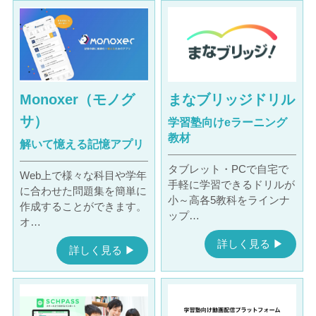
Monoxer（モノグ
まなブリッジドリル
サ）
学習塾向けeラーニング
教材
解いて憶える記憶アプリ
タブレット・PCで自宅で
Web上で様々な科目や学年
手軽に学習できるドリルが
に合わせた問題集を簡単に
小～高各5教科をラインナ
作成することができます。
ップ…
オ…
詳しく見る ▶︎
詳しく見る ▶︎