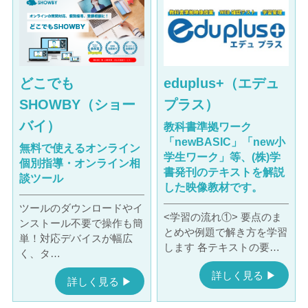
どこでも
eduplus+（エデュ
SHOWBY（ショー
プラス）
バイ）
教科書準拠ワーク
「newBASIC」「new小
無料で使えるオンライン
学生ワーク」等、(株)学
個別指導・オンライン相
書発刊のテキストを解説
談ツール
した映像教材です。
ツールのダウンロードやイ
<学習の流れ①> 要点のま
ンストール不要で操作も簡
とめや例題で解き方を学習
単！対応デバイスが幅広
します 各テキストの要…
く、タ…
詳しく見る ▶︎
詳しく見る ▶︎