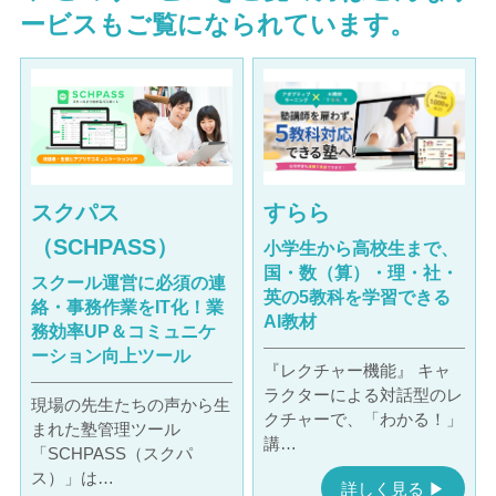
ービスもご覧になられています。
スクパス
すらら
（SCHPASS）
小学生から高校生まで、
国・数（算）・理・社・
スクール運営に必須の連
英の5教科を学習できる
絡・事務作業をIT化！業
AI教材
務効率UP＆コミュニケ
ーション向上ツール
『レクチャー機能』 キャ
ラクターによる対話型のレ
現場の先生たちの声から生
クチャーで、「わかる！」
まれた塾管理ツール
講…
「SCHPASS（スクパ
ス）」は…
詳しく見る ▶︎