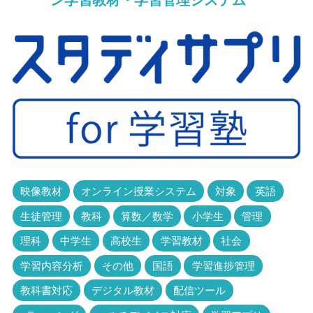
ン学習教材・学習管理システム
映像教材
オンライン授業システム
対象
英語
生徒管理
教科
算数／数学
小学生
管理
理科
中学生
高校生
学習教材
社会
学習内容分析
その他
国語
学習進捗管理
教科書対応
デジタル教材
配信ツール