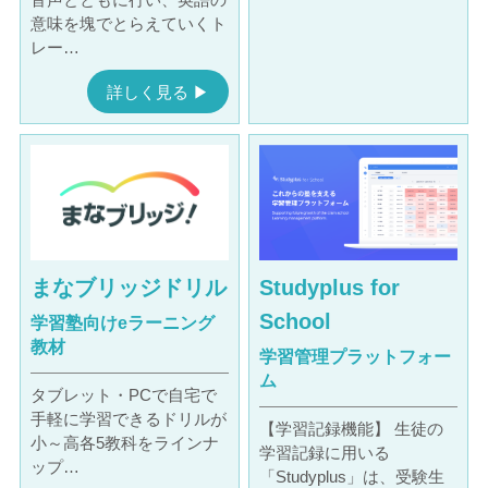
意味を塊でとらえていくト
レー…
詳しく見る ▶︎
まなブリッジドリル
Studyplus for
School
学習塾向けeラーニング
教材
学習管理プラットフォー
ム
タブレット・PCで自宅で
手軽に学習できるドリルが
【学習記録機能】 生徒の
小～高各5教科をラインナ
学習記録に用いる
ップ…
「Studyplus」は、受験生