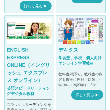
詳しく見る ▶︎
ENGLISH
デキタス
EXPRESS
学習塾、学校、個人向け
オンライン学習教材
ONLINE（イングリ
ッシュ エクスプレ
教科書対応で、教科書の内
容を確実に理解（対象：小
ス オンライン）
学1年～中学3年） 「デ…
英語スピードリーディン
グデジタル教材
詳しく見る ▶︎
スラッシュリーディングを
音声とともに行い、英語の